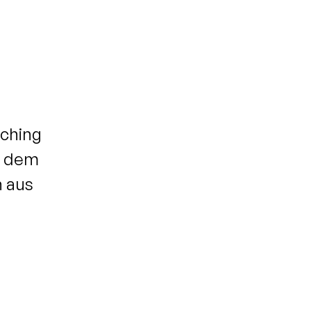
aching
f dem
n aus